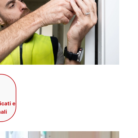
icati e
ali