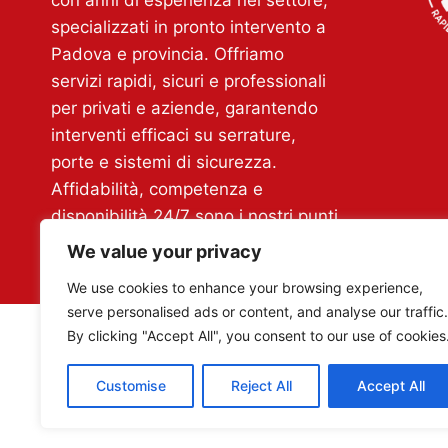
con anni di esperienza nel settore,
specializzati in pronto intervento a
Padova e provincia. Offriamo
servizi rapidi, sicuri e professionali
per privati e aziende, garantendo
interventi efficaci su serrature,
porte e sistemi di sicurezza.
Affidabilità, competenza e
disponibilità 24/7 sono i nostri punti
di forza.
We value your privacy
We use cookies to enhance your browsing experience,
serve personalised ads or content, and analyse our traffic.
By clicking "Accept All", you consent to our use of cookies
Copyright Infissi di Porosnicu Laur
Customise
Reject All
Accept All