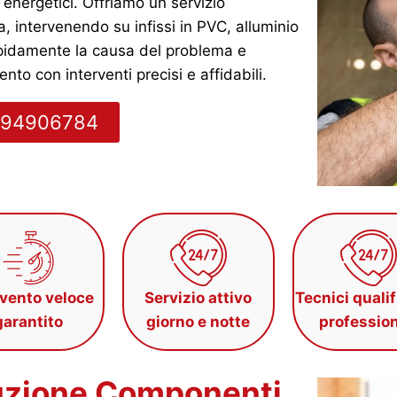
 energetici. Offriamo un servizio
, intervenendo su infissi in PVC, alluminio
 rapidamente la causa del problema e
nto con interventi precisi e affidabili.
0494906784
rvento veloce
Servizio attivo
Tecnici qualif
garantito
giorno e notte
profession
tuzione Componenti